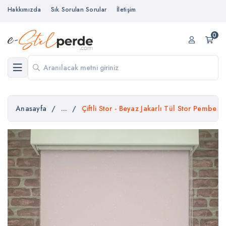
Hakkımızda
Sık Sorulan Sorular
İletişim
0
Anasayfa
/
...
/
Çiftli Stor - Beyaz Jakarlı Tül Stor Pembe 