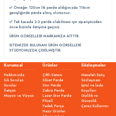
✅
Örneğin 120cm lik perde aldığınızda 116cm
genişliğinde perde almış olursunuz.
✅
Tek kasada 2-3 perde olabilmesi için siparişinizden
önce bizimle iletişime geçiniz.
ÜRÜN GÖRSELLERİ MARKAMIZA AİTTİR.​
SİTEMİZDE BULUNAN ÜRÜN GÖRSELLERİ
STÜDYOMUZDA ÇEKİLMİŞTİR.
Kurumsal
Ürünler
Sözleşmeler
Hakkımızda
Çiftli Sistem
Mesafeli Satış
Sık Sorulan
Silüet Perde
Sözleşmesi
Sorular
Stor Perde
İptal ve İade
İletişim
Zebra Perde
Koşulları
Misyon ve Vizyon
Lazer Stor Perde
Gizlilik ve
Plicell
Güvenlik
Yedek Parça
Çerez Kullanımı
Hazır Ürünler