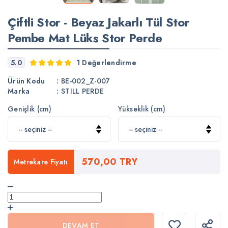
Çiftli Stor - Beyaz Jakarlı Tül Stor
Pembe Mat Lüks Stor Perde
5.0
1 Değerlendirme
Ürün Kodu
:
BE-002_Z-007
Marka
:
STILL PERDE
Genişlik (cm)
Yükseklik (cm)
570,00 TRY
Metrekare Fiyatı
DEVAM ET