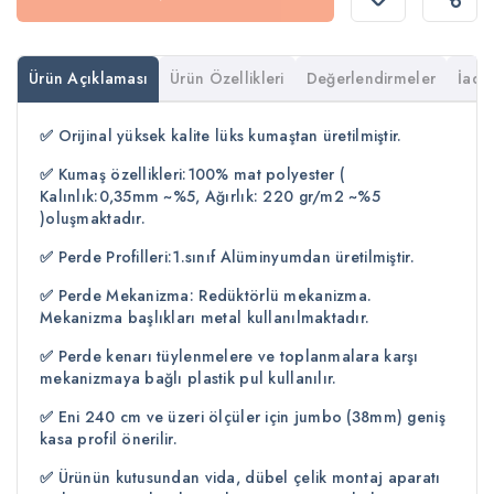
Ürün Açıklaması
Ürün Özellikleri
Değerlendirmeler
İade 
✅
Orijinal yüksek kalite lüks kumaştan üretilmiştir.
✅
Kumaş özellikleri:100% mat polyester (
Kalınlık:0,35mm ~%5, Ağırlık: 220 gr/m2 ~%5
)oluşmaktadır.
✅
Perde Profilleri:1.sınıf Alüminyumdan üretilmiştir.
✅
Perde Mekanizma: Redüktörlü mekanizma.
Mekanizma başlıkları metal kullanılmaktadır.
✅
Perde kenarı tüylenmelere ve toplanmalara karşı
mekanizmaya bağlı plastik pul kullanılır.
✅
Eni 240 cm ve üzeri ölçüler için jumbo (38mm) geniş
kasa profil önerilir.
✅
Ürünün kutusundan vida, dübel çelik montaj aparatı