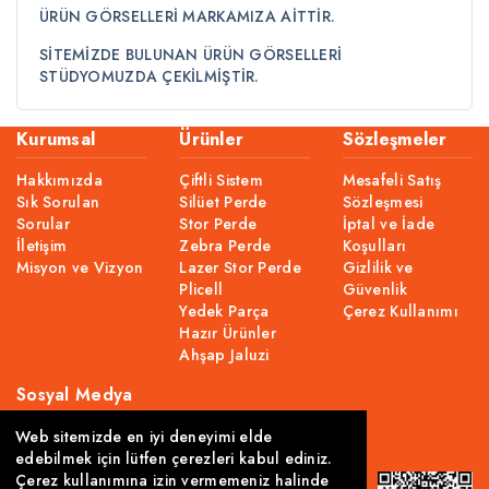
ÜRÜN GÖRSELLERİ MARKAMIZA AİTTİR.​
SİTEMİZDE BULUNAN ÜRÜN GÖRSELLERİ
STÜDYOMUZDA ÇEKİLMİŞTİR.
Kurumsal
Ürünler
Sözleşmeler
Hakkımızda
Çiftli Sistem
Mesafeli Satış
Sık Sorulan
Silüet Perde
Sözleşmesi
Sorular
Stor Perde
İptal ve İade
İletişim
Zebra Perde
Koşulları
Misyon ve Vizyon
Lazer Stor Perde
Gizlilik ve
Plicell
Güvenlik
Yedek Parça
Çerez Kullanımı
Hazır Ürünler
Ahşap Jaluzi
Sosyal Medya
Web sitemizde en iyi deneyimi elde
edebilmek için lütfen çerezleri kabul ediniz.
Çerez kullanımına izin vermemeniz halinde